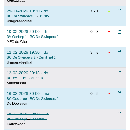
Kortezwaag
29-01-2026 19:30 - do
7 - 1
BC De Swiepers 1
-
BC '85 1
Utingeradeelhal
10-02-2026 20:00 - di
0 - 8
BV Oerterp 1
-
BC De Swiepers 1
MFC de Wier
12-02-2026 19:30 - do
3 - 5
BC De Swiepers 2
-
Oer it net 1
Utingeradeelhal
12-02-2026 20:15 - do
BC '85 1
-
BC Gorredijk
Surventohal
16-02-2026 20:00 - ma
0 - 8
BC Oostergo
-
BC De Swiepers 1
De Doelstien
18-02-2026 20:00 - wo
BC Gorredijk
-
Oer it net 1
Kortezwaag