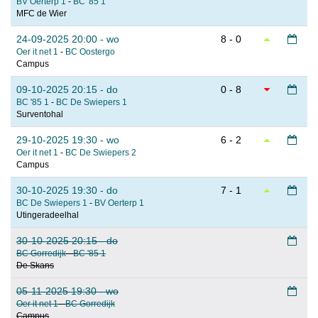
BV Oerterp 1
-
BC '85 1
MFC de Wier
24-09-2025 20:00 - wo
8 - 0
Oer it net 1
-
BC Oostergo
Campus
09-10-2025 20:15 - do
0 - 8
BC '85 1
-
BC De Swiepers 1
Surventohal
29-10-2025 19:30 - wo
6 - 2
Oer it net 1
-
BC De Swiepers 2
Campus
30-10-2025 19:30 - do
7 - 1
BC De Swiepers 1
-
BV Oerterp 1
Utingeradeelhal
30-10-2025 20:15 - do
BC Gorredijk
-
BC '85 1
De Skans
05-11-2025 19:30 - wo
Oer it net 1
-
BC Gorredijk
Campus