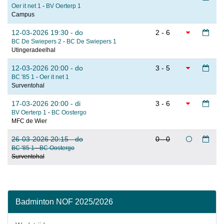
Oer it net 1
-
BV Oerterp 1
Campus
12-03-2026 19:30 - do
2 - 6
BC De Swiepers 2
-
BC De Swiepers 1
Utingeradeelhal
12-03-2026 20:00 - do
3 - 5
BC '85 1
-
Oer it net 1
Surventohal
17-03-2026 20:00 - di
3 - 6
BV Oerterp 1
-
BC Oostergo
MFC de Wier
26-03-2026 20:15 - do
0 - 0
BC '85 1
-
BC Oostergo
Surventohal
Badminton NOF 2025/2026