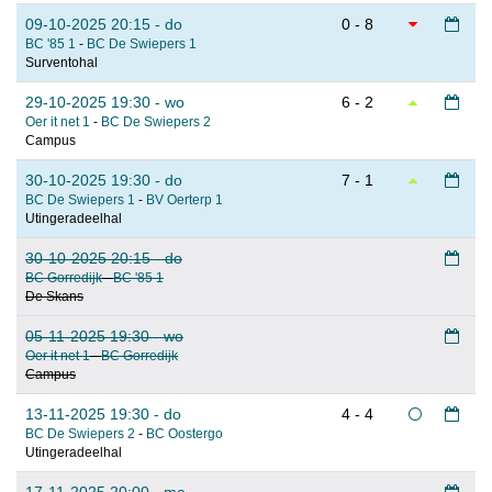
09-10-2025 20:15 - do
0 - 8
BC '85 1
-
BC De Swiepers 1
Surventohal
29-10-2025 19:30 - wo
6 - 2
Oer it net 1
-
BC De Swiepers 2
Campus
30-10-2025 19:30 - do
7 - 1
BC De Swiepers 1
-
BV Oerterp 1
Utingeradeelhal
30-10-2025 20:15 - do
BC Gorredijk
-
BC '85 1
De Skans
05-11-2025 19:30 - wo
Oer it net 1
-
BC Gorredijk
Campus
13-11-2025 19:30 - do
4 - 4
BC De Swiepers 2
-
BC Oostergo
Utingeradeelhal