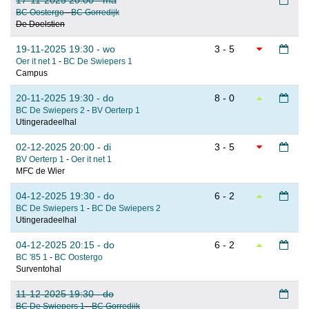
17-11-2025 20:00 - ma
BC Oostergo
-
BC Gorredijk
De Doelstien
19-11-2025 19:30 - wo
3 - 5
Oer it net 1
-
BC De Swiepers 1
Campus
20-11-2025 19:30 - do
8 - 0
BC De Swiepers 2
-
BV Oerterp 1
Utingeradeelhal
02-12-2025 20:00 - di
3 - 5
BV Oerterp 1
-
Oer it net 1
MFC de Wier
04-12-2025 19:30 - do
6 - 2
BC De Swiepers 1
-
BC De Swiepers 2
Utingeradeelhal
04-12-2025 20:15 - do
6 - 2
BC '85 1
-
BC Oostergo
Surventohal
11-12-2025 19:30 - do
BC De Swiepers 1
-
BC Gorredijk