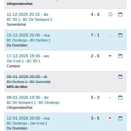
Utingeradeelhal
11-12-2025 20:15 - do
4 - 4
BC '85 1
-
BC De Swiepers 2
Surventohal
15-12-2025 20:00 - ma
7 - 1
BC Oostergo
-
BV Oerterp 1
De Doelstien
17-12-2025 19:30 - wo
2 - 6
Oer it net 1
-
BC '85 1
Campus
06-01-2026 20:00 - di
BV Oerterp 1
-
BC Gorredijk
MFC de Wier
08-01-2026 19:30 - do
5 - 3
BC De Swiepers 1
-
BC Oostergo
Utingeradeelhal
12-01-2026 20:00 - ma
3 - 5
BC Oostergo
-
Oer it net 1
De Doelstien