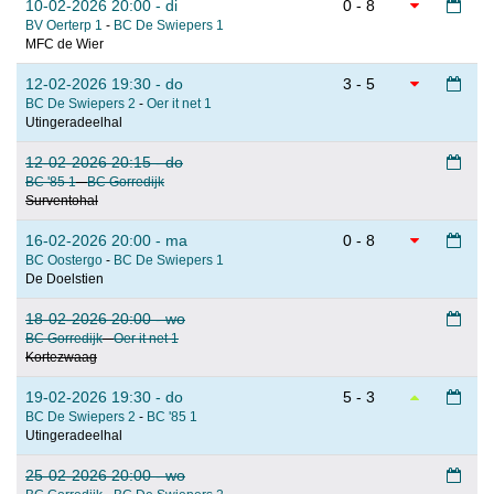
10-02-2026 20:00 - di
0 - 8
BV Oerterp 1
-
BC De Swiepers 1
MFC de Wier
12-02-2026 19:30 - do
3 - 5
BC De Swiepers 2
-
Oer it net 1
Utingeradeelhal
12-02-2026 20:15 - do
BC '85 1
-
BC Gorredijk
Surventohal
16-02-2026 20:00 - ma
0 - 8
BC Oostergo
-
BC De Swiepers 1
De Doelstien
18-02-2026 20:00 - wo
BC Gorredijk
-
Oer it net 1
Kortezwaag
19-02-2026 19:30 - do
5 - 3
BC De Swiepers 2
-
BC '85 1
Utingeradeelhal
25-02-2026 20:00 - wo