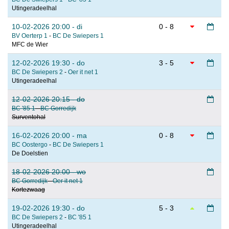
Utingeradeelhal
10-02-2026 20:00 - di
0 - 8
BV Oerterp 1
-
BC De Swiepers 1
MFC de Wier
12-02-2026 19:30 - do
3 - 5
BC De Swiepers 2
-
Oer it net 1
Utingeradeelhal
12-02-2026 20:15 - do
BC '85 1
-
BC Gorredijk
Surventohal
16-02-2026 20:00 - ma
0 - 8
BC Oostergo
-
BC De Swiepers 1
De Doelstien
18-02-2026 20:00 - wo
BC Gorredijk
-
Oer it net 1
Kortezwaag
19-02-2026 19:30 - do
5 - 3
BC De Swiepers 2
-
BC '85 1
Utingeradeelhal