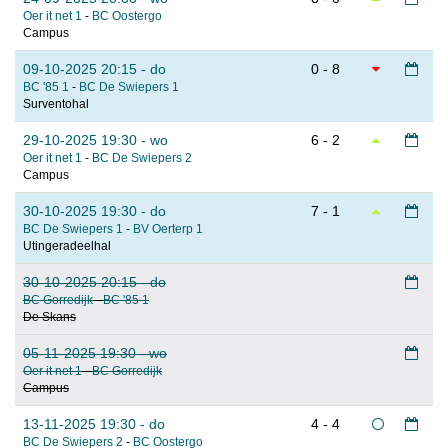
Oer it net 1
-
BC Oostergo
Campus
09-10-2025 20:15 - do
0 - 8
BC '85 1
-
BC De Swiepers 1
Surventohal
29-10-2025 19:30 - wo
6 - 2
Oer it net 1
-
BC De Swiepers 2
Campus
30-10-2025 19:30 - do
7 - 1
BC De Swiepers 1
-
BV Oerterp 1
Utingeradeelhal
30-10-2025 20:15 - do
BC Gorredijk
-
BC '85 1
De Skans
05-11-2025 19:30 - wo
Oer it net 1
-
BC Gorredijk
Campus
13-11-2025 19:30 - do
4 - 4
BC De Swiepers 2
-
BC Oostergo