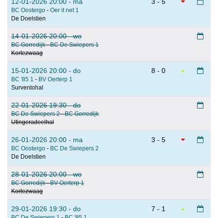
12-01-2026 20:00 - ma
3 - 5
BC Oostergo
-
Oer it net 1
De Doelstien
14-01-2026 20:00 - wo
BC Gorredijk
-
BC De Swiepers 1
Kortezwaag
15-01-2026 20:00 - do
8 - 0
BC '85 1
-
BV Oerterp 1
Surventohal
22-01-2026 19:30 - do
BC De Swiepers 2
-
BC Gorredijk
Utingeradeelhal
26-01-2026 20:00 - ma
3 - 5
BC Oostergo
-
BC De Swiepers 2
De Doelstien
28-01-2026 20:00 - wo
BC Gorredijk
-
BV Oerterp 1
Kortezwaag
29-01-2026 19:30 - do
7 - 1
BC De Swiepers 1
-
BC '85 1