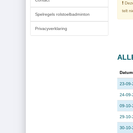
Contact
Deze 
telt n
Spelregels rolstoelbadminton
Privacyverklaring
ALL
Datum
23-09-
24-09-
09-10-
29-10-
30-10-