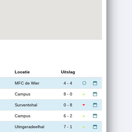
Locatie
Uitslag
MFC de Wier
4 - 4
Campus
8 - 0
Surventohal
0 - 8
Campus
6 - 2
Utingeradeelhal
7 - 1