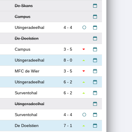
De Skans
Campus
Utingeradeelhal
4 - 4
De Doelstien
Campus
3 - 5
Utingeradeelhal
8 - 0
MFC de Wier
3 - 5
Utingeradeelhal
6 - 2
Surventohal
6 - 2
Utingeradeelhal
Surventohal
4 - 4
De Doelstien
7 - 1