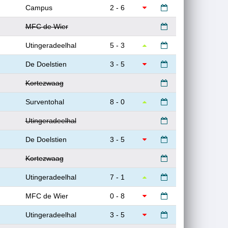
Campus
2 - 6
MFC de Wier
Utingeradeelhal
5 - 3
De Doelstien
3 - 5
Kortezwaag
Surventohal
8 - 0
Utingeradeelhal
De Doelstien
3 - 5
Kortezwaag
Utingeradeelhal
7 - 1
MFC de Wier
0 - 8
Utingeradeelhal
3 - 5