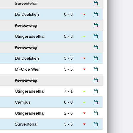
Surventohal
De Doelstien
0 - 8
Kortezwaag
Utingeradeelhal
5 - 3
Kortezwaag
De Doelstien
3 - 5
MFC de Wier
3 - 5
Kortezwaag
Utingeradeelhal
7 - 1
Campus
8 - 0
Utingeradeelhal
2 - 6
Surventohal
3 - 5