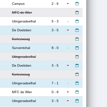
Campus
2 - 6
MFC de Wier
Utingeradeelhal
5 - 3
De Doelstien
3 - 5
Kortezwaag
Surventohal
8 - 0
Utingeradeelhal
De Doelstien
3 - 5
Kortezwaag
Utingeradeelhal
7 - 1
MFC de Wier
0 - 8
Utingeradeelhal
3 - 5