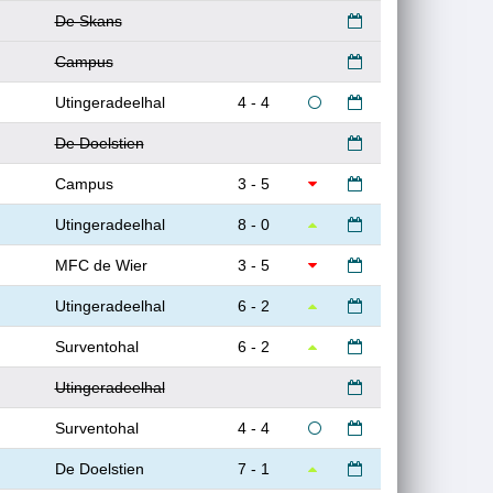
De Skans
Campus
Utingeradeelhal
4 - 4
De Doelstien
Campus
3 - 5
Utingeradeelhal
8 - 0
MFC de Wier
3 - 5
Utingeradeelhal
6 - 2
Surventohal
6 - 2
Utingeradeelhal
Surventohal
4 - 4
De Doelstien
7 - 1