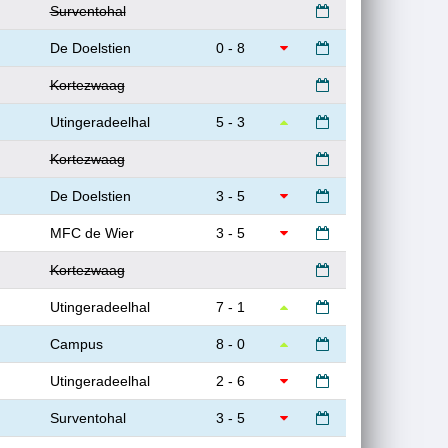
Surventohal
De Doelstien
0 - 8
Kortezwaag
Utingeradeelhal
5 - 3
Kortezwaag
De Doelstien
3 - 5
MFC de Wier
3 - 5
Kortezwaag
Utingeradeelhal
7 - 1
Campus
8 - 0
Utingeradeelhal
2 - 6
Surventohal
3 - 5