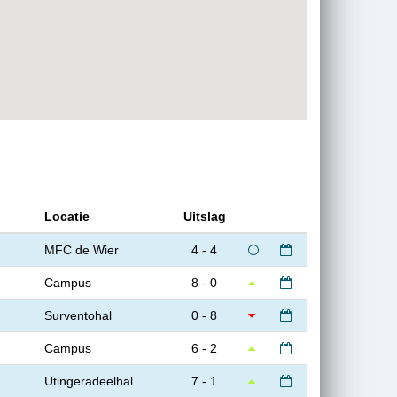
Locatie
Uitslag
MFC de Wier
4 - 4
Campus
8 - 0
Surventohal
0 - 8
Campus
6 - 2
Utingeradeelhal
7 - 1