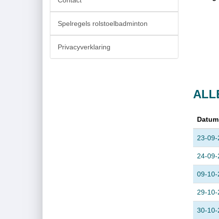
Contact
Spelregels rolstoelbadminton
Privacyverklaring
ALL
Datum
23-09-
24-09-
09-10-
29-10-
30-10-