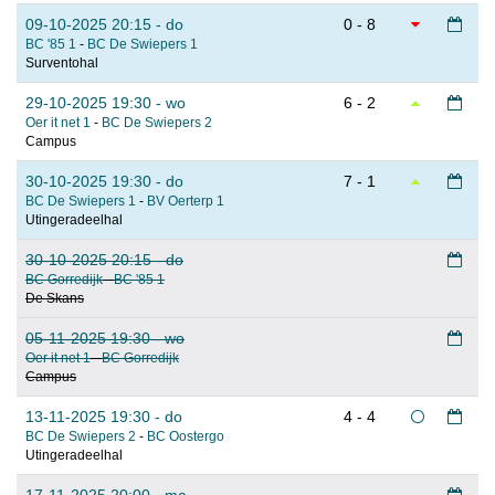
09-10-2025 20:15 - do
0 - 8
BC '85 1
-
BC De Swiepers 1
Surventohal
29-10-2025 19:30 - wo
6 - 2
Oer it net 1
-
BC De Swiepers 2
Campus
30-10-2025 19:30 - do
7 - 1
BC De Swiepers 1
-
BV Oerterp 1
Utingeradeelhal
30-10-2025 20:15 - do
BC Gorredijk
-
BC '85 1
De Skans
05-11-2025 19:30 - wo
Oer it net 1
-
BC Gorredijk
Campus
13-11-2025 19:30 - do
4 - 4
BC De Swiepers 2
-
BC Oostergo
Utingeradeelhal