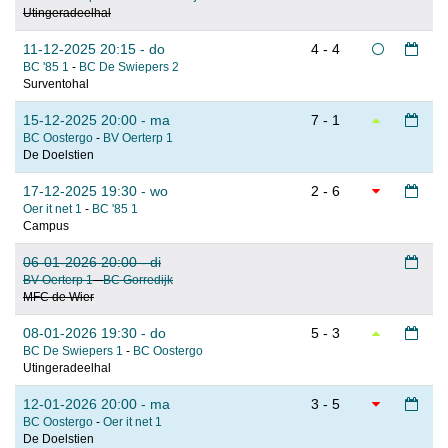
Utingeradeelhal
11-12-2025 20:15 - do
4 - 4
BC '85 1
-
BC De Swiepers 2
Surventohal
15-12-2025 20:00 - ma
7 - 1
BC Oostergo
-
BV Oerterp 1
De Doelstien
17-12-2025 19:30 - wo
2 - 6
Oer it net 1
-
BC '85 1
Campus
06-01-2026 20:00 - di
BV Oerterp 1
-
BC Gorredijk
MFC de Wier
08-01-2026 19:30 - do
5 - 3
BC De Swiepers 1
-
BC Oostergo
Utingeradeelhal
12-01-2026 20:00 - ma
3 - 5
BC Oostergo
-
Oer it net 1
De Doelstien