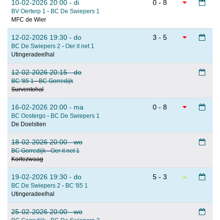
10-02-2026 20:00 - di
0 - 8
BV Oerterp 1
-
BC De Swiepers 1
MFC de Wier
12-02-2026 19:30 - do
3 - 5
BC De Swiepers 2
-
Oer it net 1
Utingeradeelhal
12-02-2026 20:15 - do
BC '85 1
-
BC Gorredijk
Surventohal
16-02-2026 20:00 - ma
0 - 8
BC Oostergo
-
BC De Swiepers 1
De Doelstien
18-02-2026 20:00 - wo
BC Gorredijk
-
Oer it net 1
Kortezwaag
19-02-2026 19:30 - do
5 - 3
BC De Swiepers 2
-
BC '85 1
Utingeradeelhal
25-02-2026 20:00 - wo