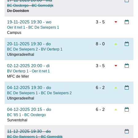
17-11-2025 20:00 - ma
BC Oostergo
-
BC Gorredijk
De Doelstien
19-11-2025 19:30 - wo
3 - 5
Oer it net 1
-
BC De Swiepers 1
Campus
20-11-2025 19:30 - do
8 - 0
BC De Swiepers 2
-
BV Oerterp 1
Utingeradeelhal
02-12-2025 20:00 - di
3 - 5
BV Oerterp 1
-
Oer it net 1
MFC de Wier
04-12-2025 19:30 - do
6 - 2
BC De Swiepers 1
-
BC De Swiepers 2
Utingeradeelhal
04-12-2025 20:15 - do
6 - 2
BC '85 1
-
BC Oostergo
Surventohal
11-12-2025 19:30 - do
BC De Swiepers 1
-
BC Gorredijk