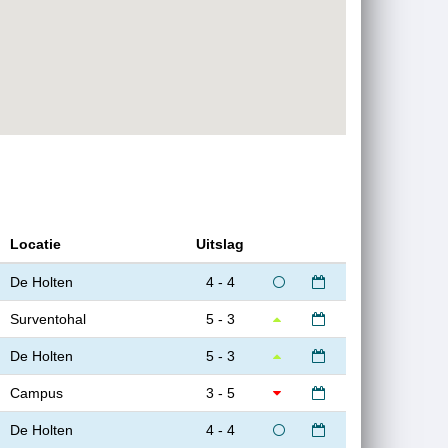
Locatie
Uitslag
De Holten
4 - 4
Surventohal
5 - 3
De Holten
5 - 3
Campus
3 - 5
De Holten
4 - 4